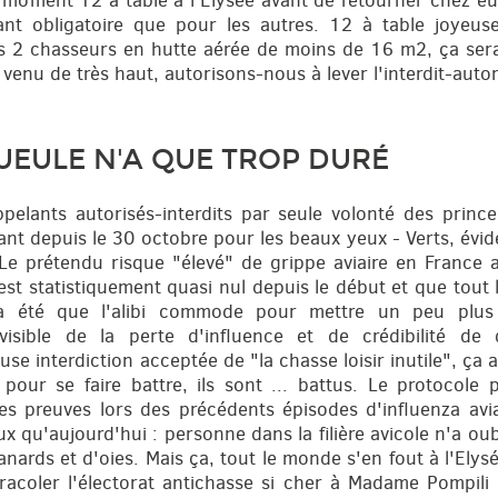
moment 12 à table à l'Élysée avant de retourner chez eux
étant obligatoire que pour les autres. 12 à table joyeus
is 2 chasseurs en hutte aérée de moins de 16 m2, ça serait
e venu de très haut, autorisons-nous à lever l'interdit-autor
UEULE N'A QUE TROP DURÉ
ppelants autorisés-interdits par seule volonté des princ
nt depuis le 30 octobre pour les beaux yeux - Verts, évid
Le prétendu risque "élevé" de grippe aviaire en France a
est statistiquement quasi nul depuis le début et que tout
a été que l'alibi commode pour mettre un peu plus l
isible de la perte d'influence et de crédibilité de
se interdiction acceptée de "la chasse loisir inutile", ça
our se faire battre, ils sont ... battus. Le protocole 
ses preuves lors des précédents épisodes d'influenza avia
 qu'aujourd'hui : personne dans la filière avicole n'a oubl
canards et d'oies. Mais ça, tout le monde s'en fout à l'El
acoler l'électorat antichasse si cher à Madame Pompili