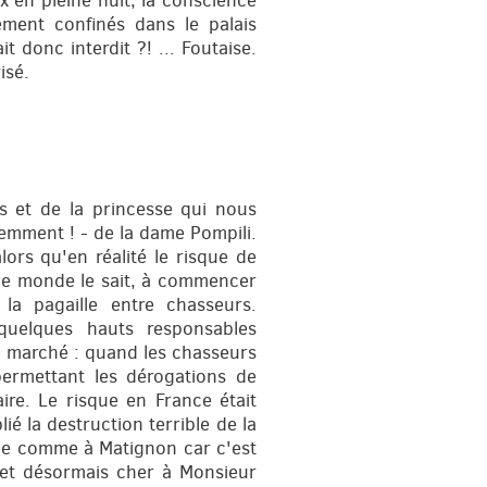
 en pleine nuit, la conscience
ement confinés dans le palais
 donc interdit ?! ... Foutaise.
isé.
es et de la princesse qui nous
emment ! - de la dame Pompili.
lors qu'en réalité le risque de
 le monde le sait, à commencer
a pagaille entre chasseurs.
 quelques hauts responsables
 a marché : quand les chasseurs
permettant les dérogations de
ire. Le risque en France était
ié la destruction terrible de la
ysée comme à Matignon car c'est
 et désormais cher à Monsieur