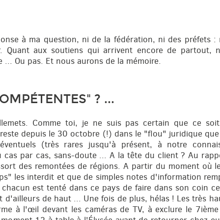
onse à ma question, ni de la fédération, ni des préfets : n
. Quant aux soutiens qui arrivent encore de partout, n
 ... Ou pas. Et nous aurons de la mémoire.
OMPÉTENTES" ? ...
uillemets. Comme toi, je ne suis pas certain que ce soi
reste depuis le 30 octobre (!) dans le "flou" juridique que 
éventuels (très rares jusqu'à présent, à notre conna
u cas par cas, sans-doute ... A la tête du client ? Au rap
essort des remontées de régions. A partir du moment où le
 les interdit et que de simples notes d'information rempl
chacun est tenté dans ce pays de faire dans son coin ce q
 d'ailleurs de haut ... Une fois de plus, hélas ! Les très h
arme à l'œil devant les caméras de TV, à exclure le 7ième 