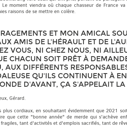
e. Le moment viendra où chaque chasseur de France va 
ies raisons de se mettre en colère.
RAGEMENTS ET MON AMICAL SOUT
UX AMIS DE L'HÉRAULT ET DE L'AU
Z VOUS, NI CHEZ NOUS, NI AILLE
UE CHACUN SOIT PRÊT À DEMAND
, AUX DIFFÉRENTS RESPONSABLES
ALEUSE QU'ILS CONTINUENT À EN
MONDE D'AVANT, ÇA S'APPELAIT L
œux, Gérard.
les plus cordiaux, en souhaitant évidemment que 2021 soit
re que cette "bonne année" de merde qui s'achève enfi
ragiles, tant d'activités et d'emplois sacrifiés, tant de r