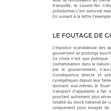
Noël se retrouvaient au même 
tranquille, le couvre-feu n'
présidentiel,c'est autorisé ma
En suivant à la lettre l'exempl
LE FOUTAGE DE G
L'injustice scandaleuse des a
gouvernent se prolonge pourta
Ce choix n'est que politique. 
contamination dans la nature 
par le gouvernement, n'aur
Conséquence directe et prév
cynégétiques depuis leur fameu
donnent eux-mêmes le fouet p
transport d'appelants a fait 
pourtant autrement plus sérieux
totalité du stock national de 
uniquement pour essayer de r