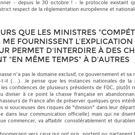
onner - depuis le 30 octobre ! - le protocole existant q
strict respect de la règlementation européenne et national
URS QUE LES MINISTRES "COMPÉTE
 ME FOURNISSENT L'EXPLICATION 
R PERMET D'INTERDIRE À DES C
NT "EN MÊME TEMPS" À D'AUTRES
hasse n'a pas le domaine exclusif, ce gouvernement et sa m
t-il (…). Je pense que les instances nationales de la 
s les confidences de plusieurs présidents de FDC, plutôt 
pu diviser à ce point la chasse française en abandonnan
 chasseurs de France afin de préserver quelques gros intér
s si soucieuses des risques de "division" dans leur dépar
que dans leur communication officielle) mais qui ne disen
t que commencer, va affaiblir considérablement et durabl
n boomerang vers ceux qui ont pris, portent ou partagent