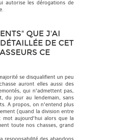
ui autorise les dérogations de
e.
NTS" QUE J'AI
DÉTAILLÉE DE CET
HASSEURS CE
ajorité se disqualifient un peu
chasse auront elles aussi des
remontés, qui n'admettent pas,
t, du jour au lendemain, sans
êts. A propos, on n'entend plus
tement (quand la division entre
t mot aujourd'hui alors que la
ement toute nos chasses, grand
 la responsabilité des abandons